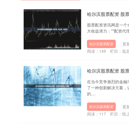
哈尔滨股票配资 股
股票配资资讯网是一个全
大收益潜力：**配资代
更新
哈尔滨股票配资
阅读：
149
栏目：
低
哈尔滨股票配资 股
在当今竞争激烈的金融
了一种创新解决方案，
的....
更新
哈尔滨股票配资
阅读：
117
栏目：
线