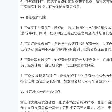
4. **风控机制**：优质平台设有预警线和平仓线，通常为亏
可实现实时监控，有效保护投资者权益。
## 合规操作指南
1. **核实平台资质**：投资前，通过“国家企业信用信息
理”等字样。同时，登录中国证券业协会官网查询其是否具
2. **签订正规合同**：务必与平台签订书面配资合同，
已有多起因合同不规范导致的纠纷案例，投资者应保留合同
3. **资金流向监控**：配资资金应直接进入证券账户，而
易，避免使用平台自研软件，防止数据篡改风险。
4. **警惕“虚拟盘”陷阱**：正规配资平台的所有交易指
持仓信息”验证交易真实性，如发现交易记录与平台显示不
## 浙江地区合规平台特点
浙江作为经济发达省份，配资市场监管相对严格。合规平台
作；设有投资者保护基金；定期接受第三方审计。杭州、宁波