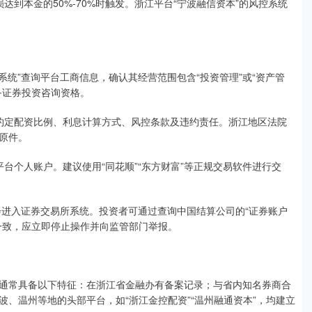
损达到本金的50%-70%时触发。浙江平台“宁波融信资本”的风控系统
公示系统”查询平台工商信息，确认其经营范围包含“投资管理”或“资产管
备证券投资咨询资格。
明确约定配资比例、利息计算方式、风控条款及违约责任。浙江地区法院
原件。
非平台个人账户。建议使用“同花顺”“东方财富”等正规交易软件进行交
令均会进入证券交易所系统。投资者可通过查询中国结算公司的“证券账户
一致，应立即停止操作并向监管部门举报。
通常具备以下特征：在浙江省金融办有备案记录；与省内知名券商合
、温州等地的头部平台，如“浙江金控配资”“温州融通资本”，均建立