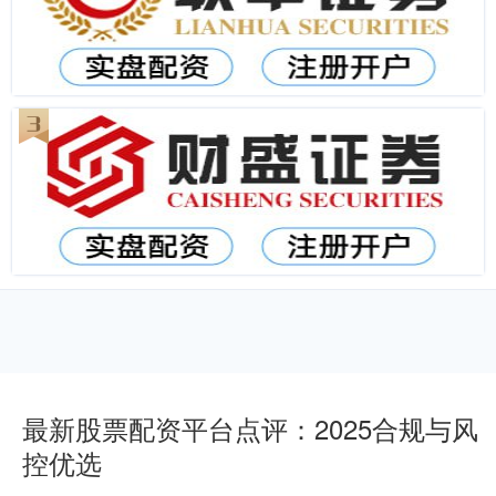
最新股票配资平台点评：2025合规与风
控优选