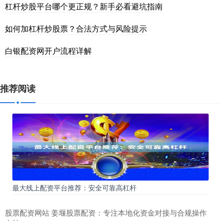
杠杆炒股平台哪个更正规？新手必看避坑指南
如何加杠杆炒股票？合法方式与风险提示
白银配资网开户流程详解
推荐阅读
最大线上配资平台推荐：安全可靠高杠杆
股票配资网站 姜堰股票配资：专注本地化资金对接与合规操作