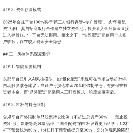
### 2. 资金存管模式
2025年合规平台100%实行“第三方银行存管+专户管理”。以“华泰配
资”为例，其与招商银行合作建立独立资金池，投资者入金后资金直接
进入存管账户，平台无法挪用。相比之下，“快盈配资”仍使用个人账
户收款，存在较大资金安全隐患。
## 三、风控体系深度测评
### 1. 智能预警机制
头部平台已引入AI风控模型。如“量化配资”系统可在市场波动超3%时
自动触发减仓建议，当账户亏损达本金70%时强制平仓，有效保护投
资者本金。而“鼎盛配资”仍采用人工盯盘模式，响应速度滞后。
### 2. 杠杆与持仓限制
合规平台严格限制单只股票持仓比例（不超过总资产30%），禁止投
资ST股、新股等高风险品种。“国金配资”的杠杆设置更为科学：1:2杠
杆下预警线为80%，1:4杠杆下预警线提升至90%，充分体现风险匹配