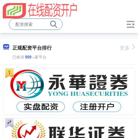
正规配资平台排行
更多
已收录
999
+家平台