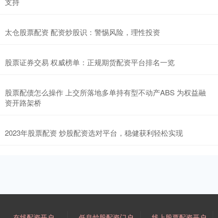
支持
太仓股票配资 配资炒股识：警惕风险，理性投资
股票证券交易 权威榜单：正规期货配资平台排名一览
股票配债怎么操作 上交所落地多单持有型不动产ABS 为权益融
资开路架桥
2023年股票配资 炒股配资选对平台，稳健获利轻松实现
在线配资开户
低息炒股配资门户
线上股票配资开户